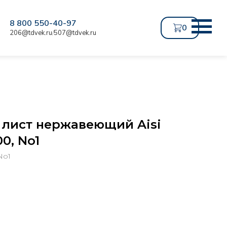
8 800 550-40-97
0
206@tdvek.ru
507@tdvek.ru
/
 лист нержавеющий Aisi
0, No1
No1