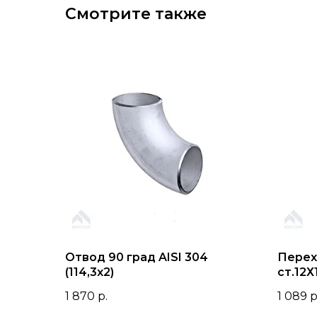
Смотрите также
Отвод 90 град AISI 304
Перехо
(114,3х2)
ст.12Х
17378
1 870
р.
1 089
р