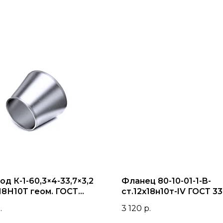
д К-1-60,3×4-33,7×3,2
Фланец 80-10-01-1-B-
18Н10Т геом. ГОСТ
ст.12х18н10т-IV ГОСТ 33
.
3 120
р.