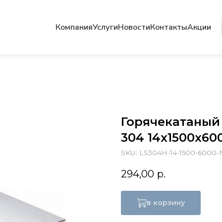
Компания
Услуги
Новости
Контакты
Акции
Горячекатаный
304 14х1500х600
SKU:
LS304H-14-1500-6000-
294,00
р.
в корзину