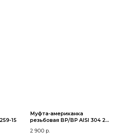
Муфта-американка
259-15
резьбовая ВР/ВР AISI 304 2
1/2" (76,1 мм)
2 900
р.