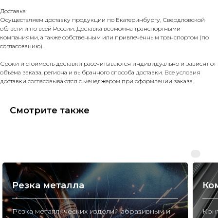
Доставка
Осуществляем доставку продукции по Екатеринбургу, Свердловской
области и по всей России. Доставка возможна транспортными
компаниями, а также собственным или привлечённым транспортом (по
согласованию).
Сроки и стоимость доставки рассчитываются индивидуально и зависят от
объёма заказа, региона и выбранного способа доставки. Все условия
доставки согласовываются с менеджером при оформлении заказа.
Смотрите также
Резка металла
Ко
Резка металлических изделий абразивным и
Конт