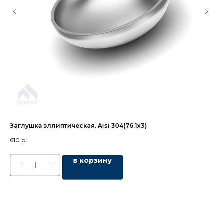
Заглушка эллиптическая. Aisi 304(76,1х3)
Кр
(76
610
р.
8 7
в корзину