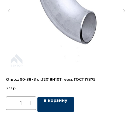
Отвод 90-38×3 ст.12Х18Н10Т геом. ГОСТ 17375
Пе
373
р.
59
в корзину