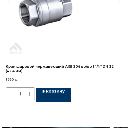
Кран шаровой нержавеющий AISI 304 вр/вр 1 1/4'' DN 32
Пе
(42,4 мм)
7 2
1 560
р.
в корзину