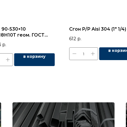
 90-530×10
Cгон Р/Р Aisi 304 (1" 1/4)
18Н10Т геом. ГОСТ
612
р.
3
р.
в корзи
в корзину