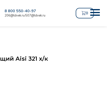
8 800 550-40-97
0
206@tdvek.ru
507@tdvek.ru
/
ий Aisi 321 х/к