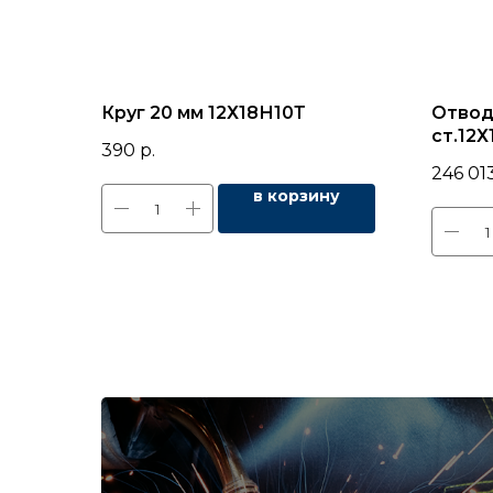
Круг 20 мм 12Х18Н10Т
Отвод
ст.12Х
390
р.
17375
246 01
в корзину