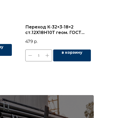
Переход К-32×3-18×2
ст.12Х18Н10Т геом. ГОСТ
17378
479
р.
ну
в корзину