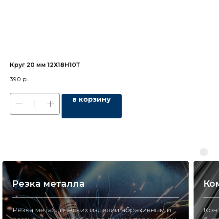
Круг 20 мм 12Х18Н10Т
За
390
р.
160
в корзину
Резка металла
Ко
Резка металлических изделий абразивным и
Конт