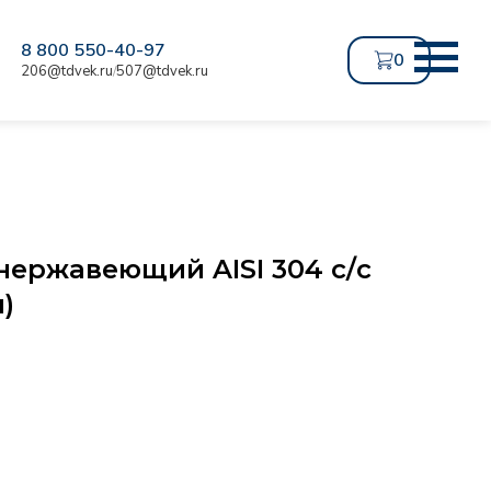
8 800 550-40-97
0
206@tdvek.ru
507@tdvek.ru
/
нержавеющий AISI 304 с/с
м)