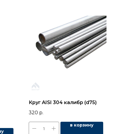
Круг AISI 304 калибр (d75)
320
р.
в корзину
ну