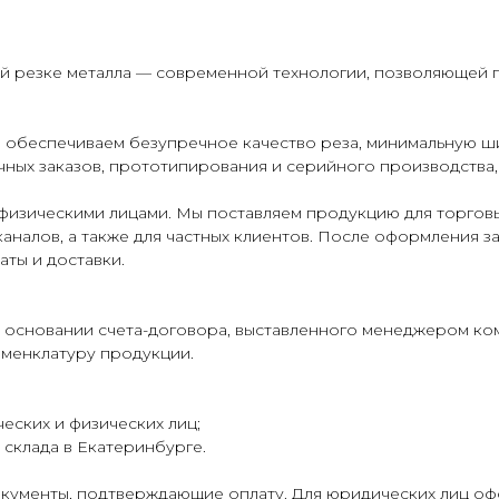
ой резке металла — современной технологии, позволяющей 
 обеспечиваем безупречное качество реза, минимальную ш
ных заказов, прототипирования и серийного производства,
физическими лицами. Мы поставляем продукцию для торговы
аналов, а также для частных клиентов. После оформления з
аты и доставки.
 основании счета-договора, выставленного менеджером ко
оменклатуру продукции.
еских и физических лиц;
склада в Екатеринбурге.
кументы, подтверждающие оплату. Для юридических лиц о