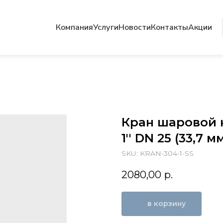
Компания
Услуги
Новости
Контакты
Акции
Кран шаровой 
1'' DN 25 (33,7 м
SKU:
KRAN-304-1-SS
2080,00
р.
в корзину