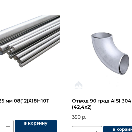
25 мм 08(12)Х18Н10Т
Отвод 90 град AISI 304
(42,4х2)
350
р.
в корзину
в корзи