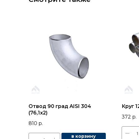
Отвод 90 град AISI 304
Круг 1
(76,1х2)
372
р.
810
р.
в корзину