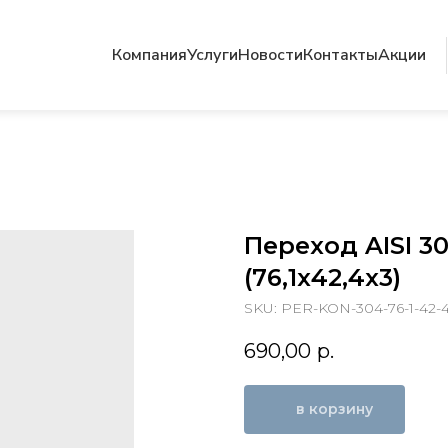
Компания
Услуги
Новости
Контакты
Акции
Переход AISI 3
(76,1х42,4х3)
SKU:
PER-KON-304-76-1-42-
690,00
р.
в корзину