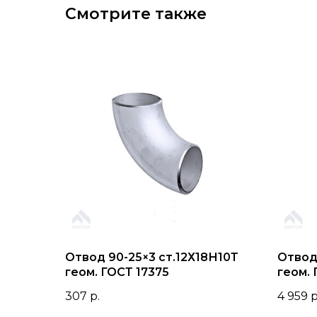
Смотрите также
Отвод 90-25×3 ст.12Х18Н10Т
Отвод
геом. ГОСТ 17375
геом. 
307
р.
4 959
р