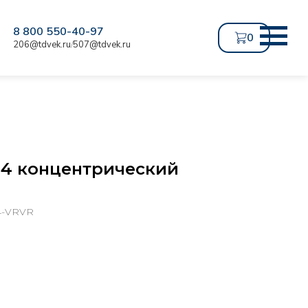
8 800 550-40-97
0
206@tdvek.ru
507@tdvek.ru
/
04 концентрический
4-VRVR