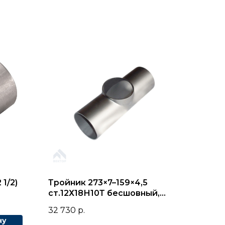
 1/2)
Тройник 273×7–159×4,5
ст.12Х18Н10Т бесшовный,
геом. ГОСТ 17376
32 730
р.
ну