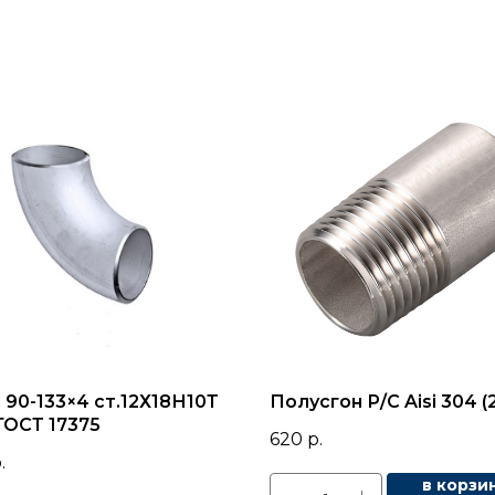
 90-133×4 ст.12Х18Н10Т
Полусгон Р/С Aisi 304 (2
ГОСТ 17375
620
р.
.
в корзи