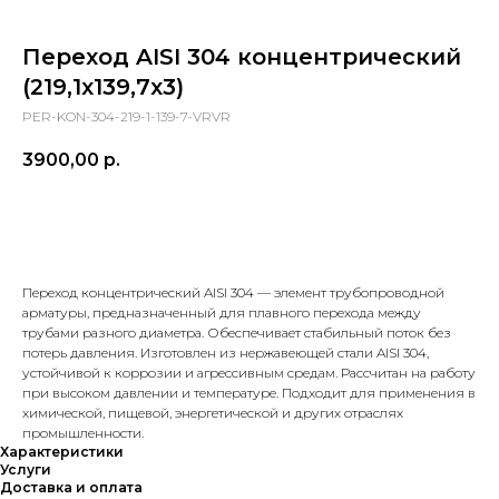
Переход AISI 304 концентрический
(219,1х139,7х3)
PER-KON-304-219-1-139-7-VRVR
3900,00
р.
в корзину
Переход концентрический AISI 304 — элемент трубопроводной
арматуры, предназначенный для плавного перехода между
трубами разного диаметра. Обеспечивает стабильный поток без
потерь давления. Изготовлен из нержавеющей стали AISI 304,
устойчивой к коррозии и агрессивным средам. Рассчитан на работу
при высоком давлении и температуре. Подходит для применения в
химической, пищевой, энергетической и других отраслях
промышленности.
Характеристики
Услуги
Доставка и оплата