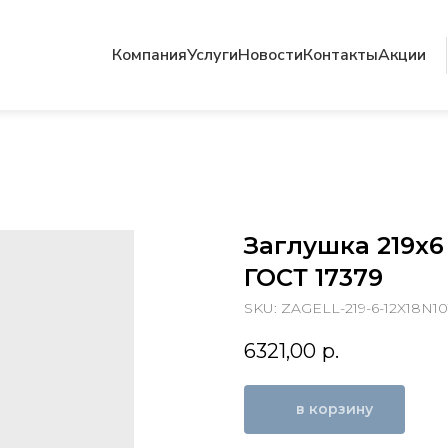
Компания
Услуги
Новости
Контакты
Акции
Заглушка 219х6 
ГОСТ 17379
SKU:
ZAGELL-219-6-12X18N10
6321,00
р.
в корзину