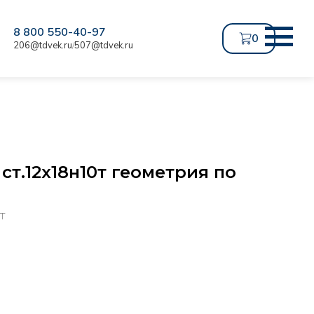
8 800 550-40-97
0
206@tdvek.ru
507@tdvek.ru
/
ст.12х18н10т геометрия по
T