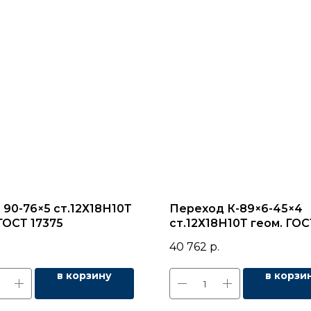
 90-76×5 ст.12Х18Н10Т
Переход К-89×6-45×4
ГОСТ 17375
ст.12Х18Н10Т геом. ГОС
17378
.
40 762
р.
в корзину
в корзи