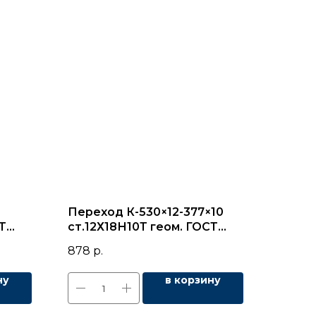
Переход К-530×12-377×10
Т
ст.12Х18Н10Т геом. ГОСТ
17378
878
р.
ну
в корзину