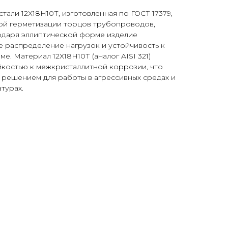
стали 12Х18Н10Т, изготовленная по ГОСТ 17379,
ой герметизации торцов трубопроводов,
годаря эллиптической форме изделие
 распределение нагрузок и устойчивость к
е. Материал 12Х18Н10Т (аналог AISI 321)
костью к межкристаллитной коррозии, что
 решением для работы в агрессивных средах и
турах.