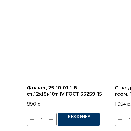
Фланец 25-10-01-1-B-
Отвод
ст.12х18н10т-IV ГОСТ 33259-15
геом. 
890
р.
1 954
р
в корзину