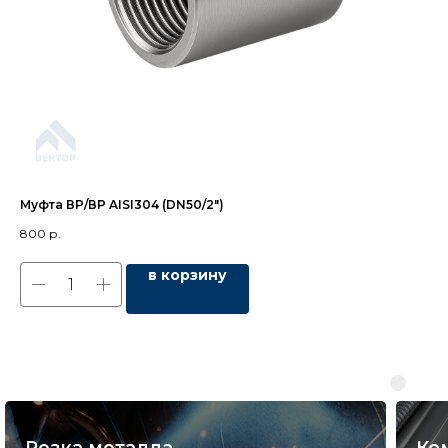
Муфта ВР/ВР AISI304 (DN50/2")
Пе
800
р.
47
в корзину