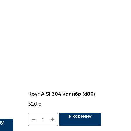
Круг AISI 304 калибр (d80)
320
р.
в корзину
ну