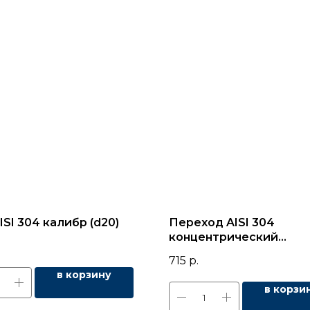
ISI 304 калибр (d20)
Переход AISI 304
концентрический
(76,1х60,3х3)
715
р.
в корзину
в корзи