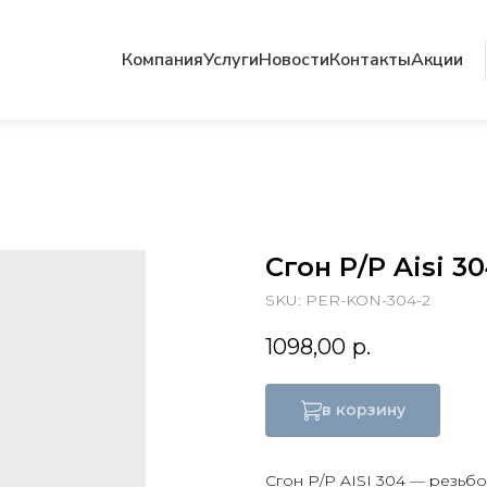
Компания
Услуги
Новости
Контакты
Акции
Cгон Р/Р Aisi 30
SKU:
PER-KON-304-2
1098,00
р.
в корзину
Сгон Р/Р AISI 304 — резь