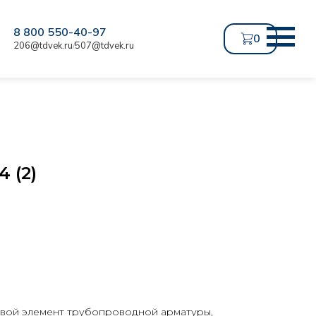
8 800 550-40-97
0
206@tdvek.ru
507@tdvek.ru
/
4 (2)
бовой элемент трубопроводной арматуры,