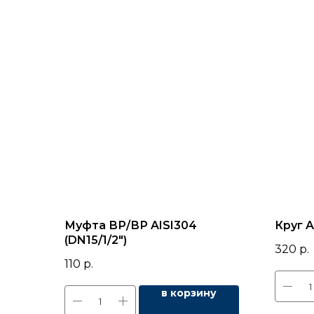
Муфта ВР/ВР AISI304
Круг A
(DN15/1/2")
320
р.
110
р.
в корзину