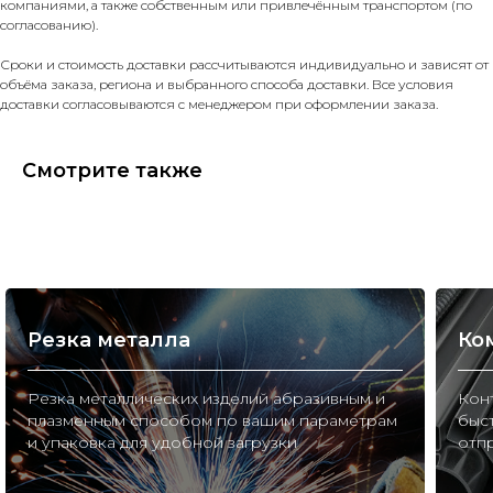
компаниями, а также собственным или привлечённым транспортом (по
согласованию).
Сроки и стоимость доставки рассчитываются индивидуально и зависят от
объёма заказа, региона и выбранного способа доставки. Все условия
доставки согласовываются с менеджером при оформлении заказа.
Смотрите также
Резка металла
Ко
Резка металлических изделий абразивным и
Конт
плазменным способом по вашим параметрам
быс
и упаковка для удобной загрузки
отп