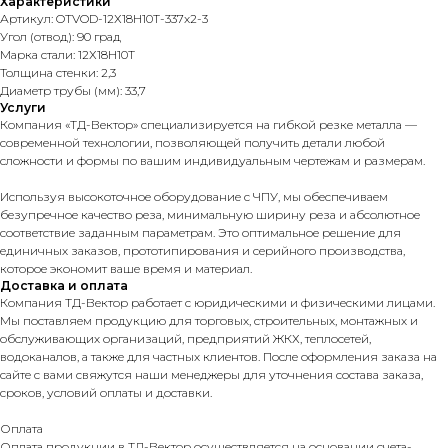
Характеристики
Артикул: OTVOD-12Х18Н10Т-337x2-3
Угол (отвод): 90 град
Марка стали: 12Х18Н10Т
Толщина стенки: 2,3
Диаметр трубы (мм): 33,7
Услуги
Компания «ТД-Вектор» специализируется на гибкой резке металла —
современной технологии, позволяющей получить детали любой
сложности и формы по вашим индивидуальным чертежам и размерам.
Используя высокоточное оборудование с ЧПУ, мы обеспечиваем
безупречное качество реза, минимальную ширину реза и абсолютное
соответствие заданным параметрам. Это оптимальное решение для
единичных заказов, прототипирования и серийного производства,
которое экономит ваше время и материал.
Доставка и оплата
Компания ТД-Вектор работает с юридическими и физическими лицами.
Мы поставляем продукцию для торговых, строительных, монтажных и
обслуживающих организаций, предприятий ЖКХ, теплосетей,
водоканалов, а также для частных клиентов. После оформления заказа на
сайте с вами свяжутся наши менеджеры для уточнения состава заказа,
сроков, условий оплаты и доставки.
Оплата
Оплата продукции в ТД-Вектор осуществляется на основании счета-