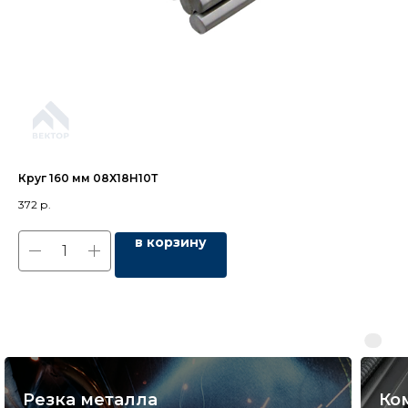
Круг 160 мм 08Х18Н10Т
Кр
372
р.
32
в корзину
Резка металла
Ко