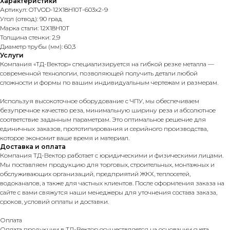
Характеристики
Артикул: OTVOD-12Х18Н10Т-603x2-9
Угол (отвод): 90 град
Марка стали: 12Х18Н10Т
Толщина стенки: 2,9
Диаметр трубы (мм): 60,3
Услуги
Компания «ТД-Вектор» специализируется на гибкой резке металла —
современной технологии, позволяющей получить детали любой
сложности и формы по вашим индивидуальным чертежам и размерам.
Используя высокоточное оборудование с ЧПУ, мы обеспечиваем
безупречное качество реза, минимальную ширину реза и абсолютное
соответствие заданным параметрам. Это оптимальное решение для
единичных заказов, прототипирования и серийного производства,
которое экономит ваше время и материал.
Доставка и оплата
Компания ТД-Вектор работает с юридическими и физическими лицами.
Мы поставляем продукцию для торговых, строительных, монтажных и
обслуживающих организаций, предприятий ЖКХ, теплосетей,
водоканалов, а также для частных клиентов. После оформления заказа на
сайте с вами свяжутся наши менеджеры для уточнения состава заказа,
сроков, условий оплаты и доставки.
Оплата
Оплата продукции в ТД-Вектор осуществляется на основании счета