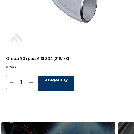
Отвод 90 град AISI 304 (219,1х3)
Кр
(48
9 290
р.
2 1
в корзину