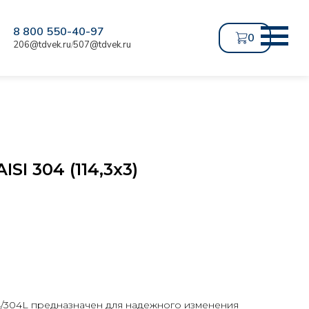
8 800 550-40-97
0
206@tdvek.ru
507@tdvek.ru
/
SI 304 (114,3х3)
4/304L предназначен для надежного изменения