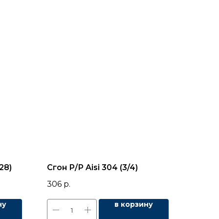
28)
Cгон Р/Р Aisi 304 (3/4)
306
р.
ну
в корзину