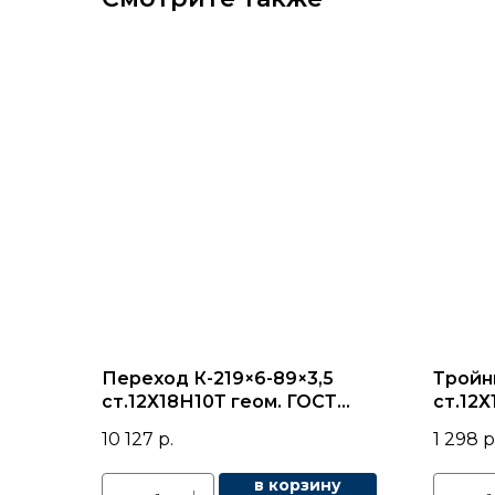
Переход К-219×6-89×3,5
Тройни
ст.12Х18Н10Т геом. ГОСТ
ст.12
17378
геом. 
10 127
р.
1 298
р
в корзину