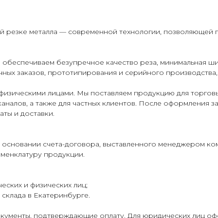
ой резке металла — современной технологии, позволяющей 
 обеспечиваем безупречное качество реза, минимальная ши
ных заказов, прототипирования и серийного производства,
физическими лицами. Мы поставляем продукцию для торговы
аналов, а также для частных клиентов. После оформления з
аты и доставки.
 основании счета-договора, выставленного менеджером ко
оменклатуру продукции.
еских и физических лиц;
склада в Екатеринбурге.
кументы, подтверждающие оплату. Для юридических лиц о