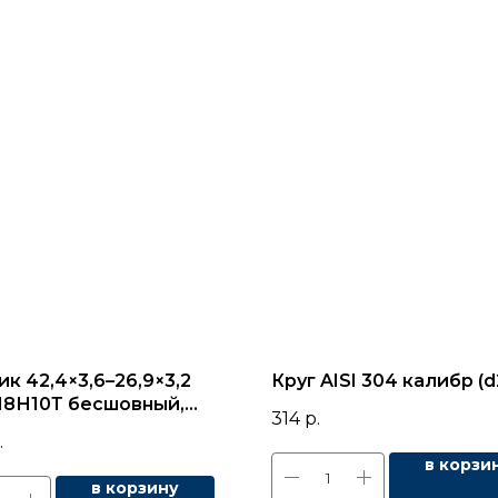
к 42,4×3,6–26,9×3,2
Круг AISI 304 калибр (d
Х18Н10Т бесшовный,
314
р.
ГОСТ 17376
.
в корзи
в корзину