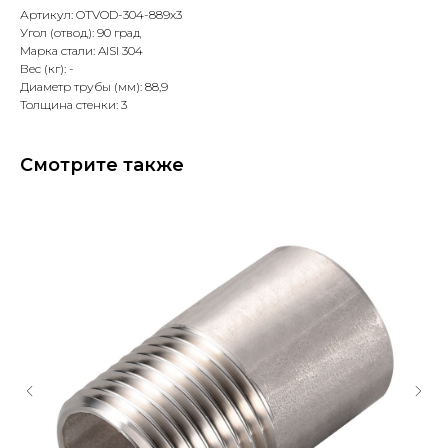
Артикул: OTVOD-304-889x3
Угол (отвод): 90 град
Марка стали: AISI 304
Вес (кг): -
Диаметр трубы (мм): 88,9
Толщина стенки: 3
Смотрите также