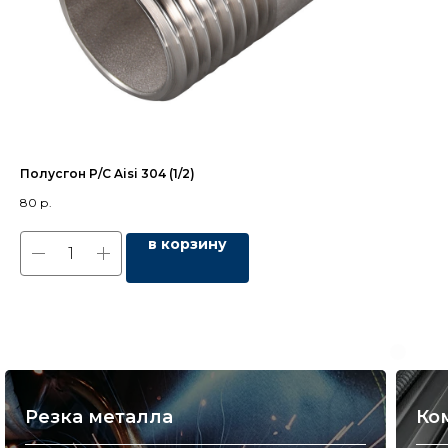
Полусгон Р/С Aisi 304 (1/2)
Кр
80
р.
4 
в корзину
Резка металла
Ко