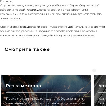
Доставка
Осуществляем доставку продукции по Екатеринбургу, Свердловской
области и по всей России. Доставка возможна транспортными
компаниями, а также собственным или привлечённым транспортом (по
согласованию).
Сроки и стоимость доставки рассчитываются индивидуально и зависят от
объёма заказа, региона и выбранного способа доставки. Все условия
доставки согласовываются с менеджером при оформлении заказа.
Смотрите также
Резка металла
Ко
Резка металлических изделий абразивным и
Конт
плазменным способом по вашим параметрам
быс