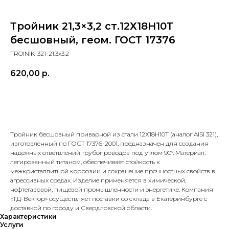
Тройник 21,3×3,2 ст.12Х18Н10Т
бесшовный, геом. ГОСТ 17376
TROINIK-321-21.3x3.2
620,00
р.
в корзину
Тройник бесшовный приварной из стали 12Х18Н10Т (аналог AISI 321),
изготовленный по ГОСТ 17376-2001, предназначен для создания
надежных ответвлений трубопроводов под углом 90°. Материал,
легированный титаном, обеспечивает стойкость к
межкристаллитной коррозии и сохранение прочностных свойств в
агрессивных средах. Изделие применяется в химической,
нефтегазовой, пищевой промышленности и энергетике. Компания
«ТД-Вектор» осуществляет поставки со склада в Екатеринбурге с
доставкой по городу и Свердловской области.
Характеристики
Услуги