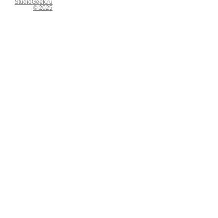
StudioGeek.ru
© 2025